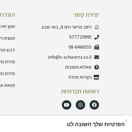
יצירת קשר
הסדרות
שמן זית 
רחוב פריאר רחה 9, באר שבע
077729995
תמצית רי
08-6466555
דבש ופרו
info@s-schwartz.co.il
סדרת הת
שאלות תשובות
סדרת הס
נקודות מכירה
פפאיה אנ
רשתות חברתיות
הפרטיות שלך חשובה לנו