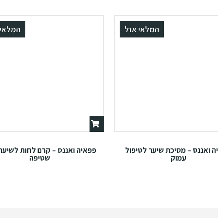
המלאי אזל
המלאי 
ה ואננס – מסיכת שיער לטיפול
פפאיה ואננס – קרם לחות לשיער
עמוק
שטיפה