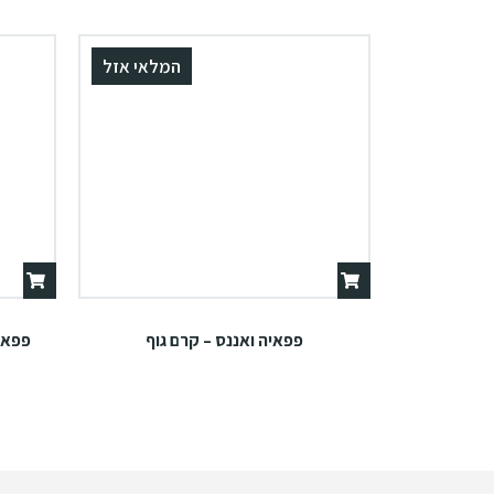
המלאי אזל
פפאיה ואננס – קרם גוף
פפאי