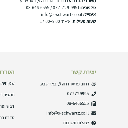
משרדי החברה:
רחוב פריאר רחה 9, באר שבע
טלפונים:
077-729-9951 / 08-646-6555
אימייל:
info@s-schwartz.co.il
שעות פעילות:
א’–ה’ 9:00–17:00
יצירת קשר
הסדרות
שמן זית 
רחוב פריאר רחה 9, באר שבע
077729995
תמצית רי
08-6466555
דבש ופרו
info@s-schwartz.co.il
סדרת הת
שאלות תשובות