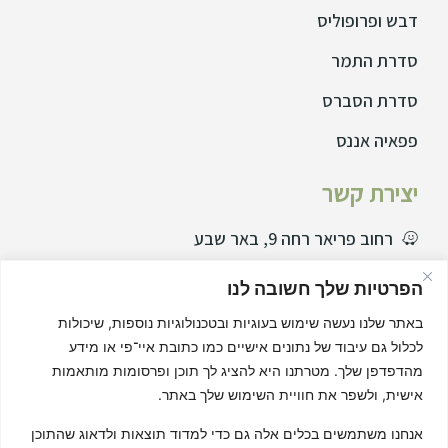
דבש ופרופוליס
סדרת התמר
סדרת הסברס
פפאיה אננס
יצירת קשר
רחוב פריאר רחה 9, באר שבע
077729995
הפרטיות שלך חשובה לנו
08-6466555
באתר שלנו נעשה שימוש בעוגיות ובטכנולוגיות נוספות, שיכולות
info@s-schwartz.co.il
לכלול גם עיבוד של נתונים אישיים כמו כתובת איי־פי או מידע
מהדפדפן שלך. מטרתנו היא להציג לך תוכן ופרסומות מותאמות
שאלות תשובות
אישית, ולשפר את חוויית השימוש שלך באתר.
נקודות מכירה
אנחנו משתמשים בכלים אלה גם כדי למדוד תוצאות ולדאוג שהתוכן