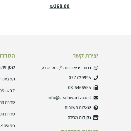
₪
168.00
יצירת קשר
הסדרות
שמן זית 
רחוב פריאר רחה 9, באר שבע
077729995
תמצית רי
08-6466555
דבש ופרו
info@s-schwartz.co.il
סדרת הת
שאלות תשובות
סדרת הס
נקודות מכירה
פפאיה אנ