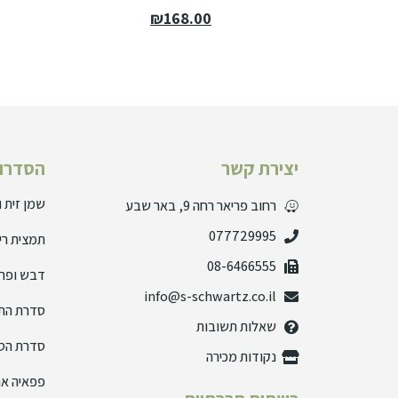
₪
168.00
יצירת קשר
הסדרות
שמן זית 
רחוב פריאר רחה 9, באר שבע
077729995
תמצית רי
08-6466555
דבש ופרו
info@s-schwartz.co.il
סדרת הת
שאלות תשובות
סדרת הס
נקודות מכירה
פפאיה אנ