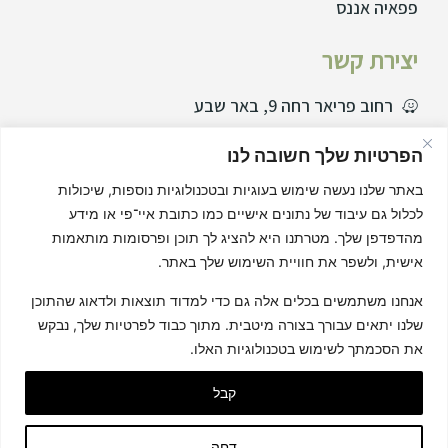
פפאיה אננס
יצירת קשר
רחוב פריאר רחה 9, באר שבע
077729995
הפרטיות שלך חשובה לנו
08-6466555
באתר שלנו נעשה שימוש בעוגיות ובטכנולוגיות נוספות, שיכולות
לכלול גם עיבוד של נתונים אישיים כמו כתובת איי־פי או מידע
info@s-schwartz.co.il
מהדפדפן שלך. מטרתנו היא להציג לך תוכן ופרסומות מותאמות
שאלות תשובות
אישית, ולשפר את חוויית השימוש שלך באתר.
נקודות מכירה
אנחנו משתמשים בכלים אלה גם כדי למדוד תוצאות ולדאוג שהתוכן
שלנו יתאים עבורך בצורה מיטבית. מתוך כבוד לפרטיות שלך, נבקש
רשתות חברתיות
את הסכמתך לשימוש בטכנולוגיות האלו.
קבל
דחה