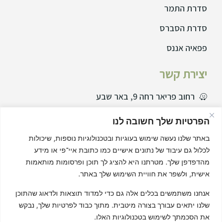
סדרת התמר
סדרת הסברס
פפאיה אננס
יצירת קשר
רחוב פריאר רחה 9, באר שבע
077729995
הפרטיות שלך חשובה לנו
08-6466555
באתר שלנו נעשה שימוש בעוגיות ובטכנולוגיות נוספות, שיכולות
לכלול גם עיבוד של נתונים אישיים כמו כתובת איי־פי או מידע
info@s-schwartz.co.il
מהדפדפן שלך. מטרתנו היא להציג לך תוכן ופרסומות מותאמות
שאלות תשובות
אישית, ולשפר את חוויית השימוש שלך באתר.
נקודות מכירה
אנחנו משתמשים בכלים אלה גם כדי למדוד תוצאות ולדאוג שהתוכן
שלנו יתאים עבורך בצורה מיטבית. מתוך כבוד לפרטיות שלך, נבקש
רשתות חברתיות
את הסכמתך לשימוש בטכנולוגיות האלו.