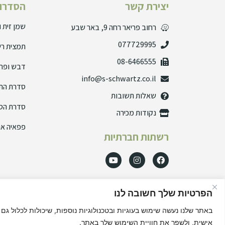
יצירת קשר
הסדרות
שמן זית 
רחוב פריאר רחה 9, באר שבע
077729995
תמצית רי
08-6466555
דבש ופרו
info@s-schwartz.co.il
סדרת הת
שאלות תשובות
סדרת הס
נקודות מכירה
פפאיה אנ
רשתות חברתיות
הפרטיות שלך חשובה לנו
באתר שלנו נעשה שימוש בעוגיות ובטכנולוגיות נוספות, שיכולות לכלול גם
אישית, ולשפר את חוויית השימוש שלך באתר.