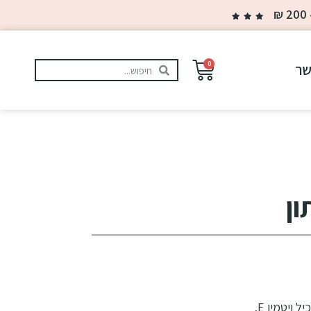
0
שר
ון
ויטמין E.