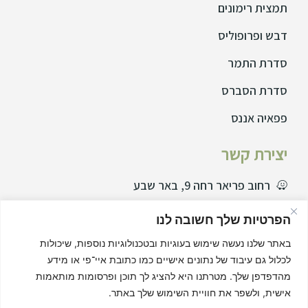
תמצית רימונים
דבש ופרופוליס
סדרת התמר
סדרת הסברס
פפאיה אננס
יצירת קשר
רחוב פריאר רחה 9, באר שבע
077729995
הפרטיות שלך חשובה לנו
08-6466555
באתר שלנו נעשה שימוש בעוגיות ובטכנולוגיות נוספות, שיכולות
info@s-schwartz.co.il
לכלול גם עיבוד של נתונים אישיים כמו כתובת איי־פי או מידע
מהדפדפן שלך. מטרתנו היא להציג לך תוכן ופרסומות מותאמות
שאלות תשובות
אישית, ולשפר את חוויית השימוש שלך באתר.