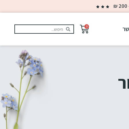
0
שר
ר