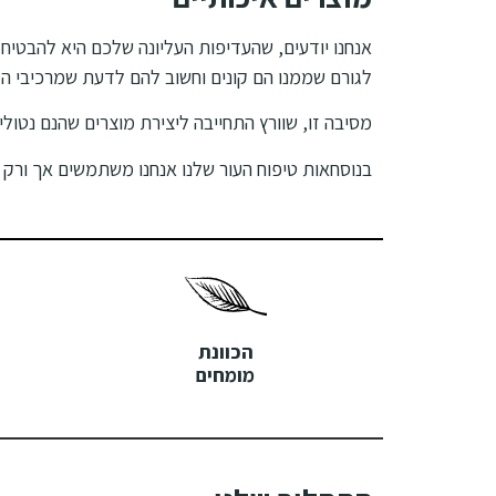
אנחנו יודעים, שהעדיפות העליונה שלכם היא להבטיח
לגורם שממנו הם קונים וחשוב להם לדעת שמרכיבי המ
מסיבה זו, שוורץ התחייבה ליצירת מוצרים שהנם נטולי SLS, נטולי פרבנים, 100% טבעוניים, מאושרי GMP ו-ISO 9001 ואשר מעולם לא נוסו על בע”ח
בנוסחאות טיפוח העור שלנו אנחנו משתמשים אך ורק 
הכוונת
מומחים