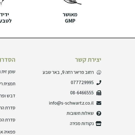
מאושר
ידידו
GMP
לטבעו
יצירת קשר
הסדרות
שמן זית 
רחוב פריאר רחה 9, באר שבע
077729995
תמצית רי
08-6466555
דבש ופרו
info@s-schwartz.co.il
סדרת הת
שאלות תשובות
סדרת הס
נקודות מכירה
פפאיה אנ