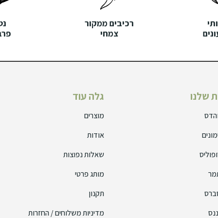
תי
רכיבים ממקור
נט
נים
צמחי
פרב
 שלנו
גלה עוד
והדס
מוצרים
מונים
אודות
פוליס
שאלות נפוצות
מר
מותג פרטי
ברס
תקנון
נס
מדיניות משלוחים / החזרות